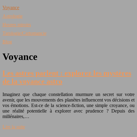
Voyance
Astrologie
Heures miroirs
Tarologie/Cartomancie
Blog
Voyance
Les astres parlent : explorez les mystères
de la voyance astro
Imaginez que chaque constellation murmure un secret sur votre
avenir, que les mouvements des planètes influencent vos décisions et
vos émotions. Est-ce de la science-fiction, une simple croyance, ou
une réalité potentielle à explorer avec prudence ? Depuis des
millénaires,…
Lire la suite