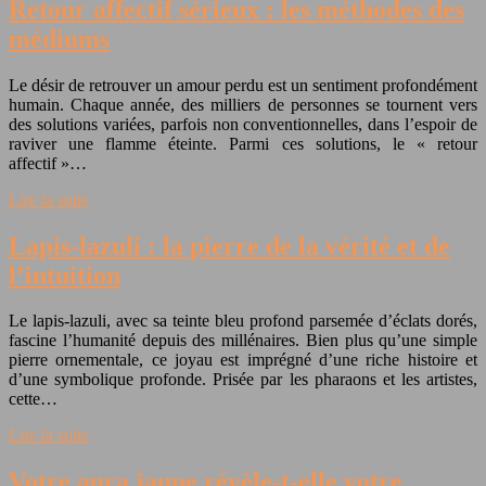
Retour affectif sérieux : les méthodes des
médiums
Le désir de retrouver un amour perdu est un sentiment profondément
humain. Chaque année, des milliers de personnes se tournent vers
des solutions variées, parfois non conventionnelles, dans l’espoir de
raviver une flamme éteinte. Parmi ces solutions, le « retour
affectif »…
Lire la suite
Lapis-lazuli : la pierre de la vérité et de
l’intuition
Le lapis-lazuli, avec sa teinte bleu profond parsemée d’éclats dorés,
fascine l’humanité depuis des millénaires. Bien plus qu’une simple
pierre ornementale, ce joyau est imprégné d’une riche histoire et
d’une symbolique profonde. Prisée par les pharaons et les artistes,
cette…
Lire la suite
Votre aura jaune révèle-t-elle votre