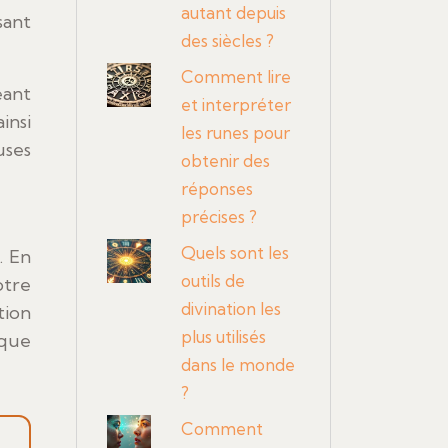
autant depuis
sant
des siècles ?
Comment lire
éant
et interpréter
insi
les runes pour
uses
obtenir des
réponses
précises ?
Quels sont les
. En
outils de
otre
divination les
ion
plus utilisés
 que
dans le monde
?
Comment