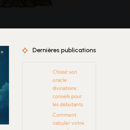
Dernières publications
Choisir son
oracle
divinatoire :
conseils pour
les débutants
Comment
calculer votre