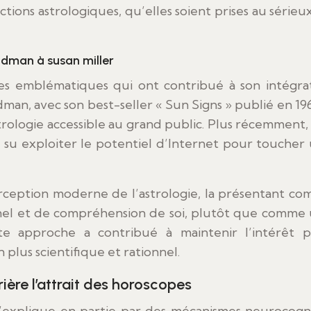
tions astrologiques, qu’elles soient prises au sérieu
oodman à susan miller
ures emblématiques qui ont contribué à son intégra
man, avec son best-seller « Sun Signs » publié en 196
rologie accessible au grand public. Plus récemment,
 su exploiter le potentiel d’Internet pour toucher
erception moderne de l’astrologie, la présentant c
el et de compréhension de soi, plutôt que comme
tte approche a contribué à maintenir l’intérêt 
 plus scientifique et rationnel.
ère l’attrait des horoscopes
 s’explique en partie par des mécanismes neurocogni