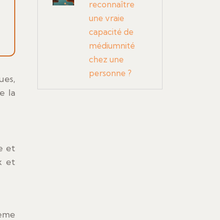
reconnaître
une vraie
capacité de
médiumnité
chez une
personne ?
ues,
e la
e et
x et
8ème