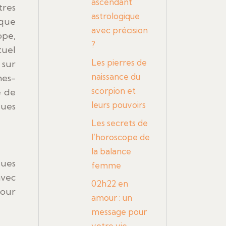
ascendant
astrologique
aque
avec précision
ope,
?
tuel
Les pierres de
 sur
naissance du
mes-
scorpion et
e de
leurs pouvoirs
ques
Les secrets de
l’horoscope de
la balance
ques
femme
avec
02h22 en
pour
amour : un
message pour
votre vie