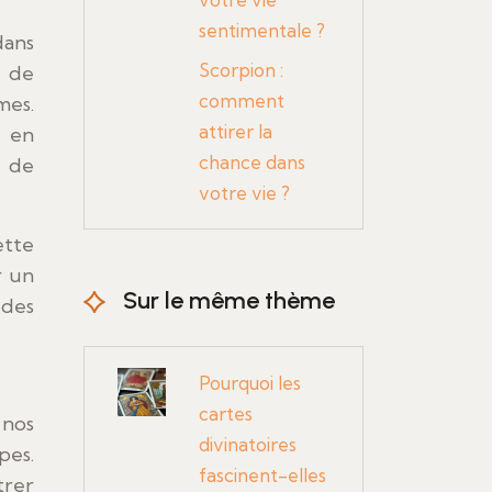
sentimentale ?
dans
Scorpion :
s de
comment
mes.
attirer la
e en
chance dans
e de
votre vie ?
ette
r un
Sur le même thème
 des
Pourquoi les
cartes
 nos
divinatoires
pes.
fascinent-elles
trer