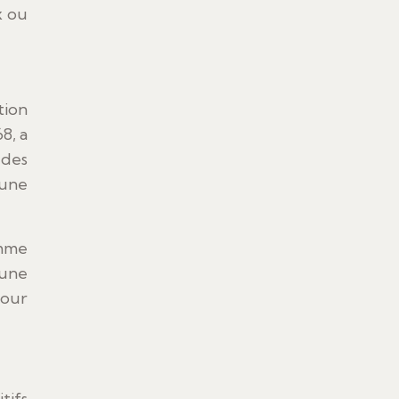
x ou
tion
8, a
 des
 une
omme
 une
pour
tifs