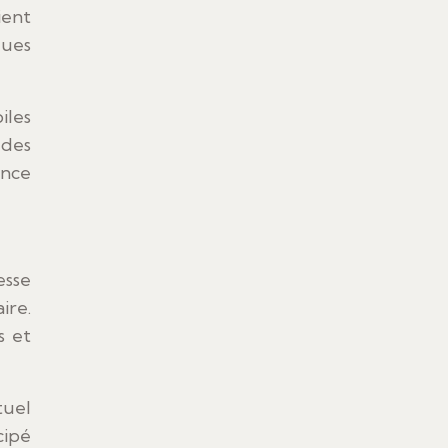
ient
ques
iles
 des
ence
esse
ire.
s et
tuel
cipé