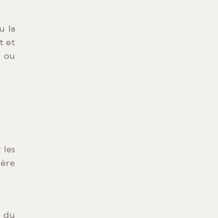
u la
t et
r ou
 les
tère
e du