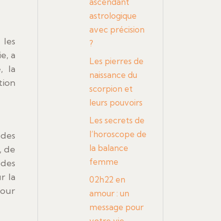
ascendant
astrologique
avec précision
 les
?
e, a
Les pierres de
, la
naissance du
tion
scorpion et
leurs pouvoirs
Les secrets de
l’horoscope de
 des
la balance
, de
femme
 des
r la
02h22 en
pour
amour : un
message pour
votre vie