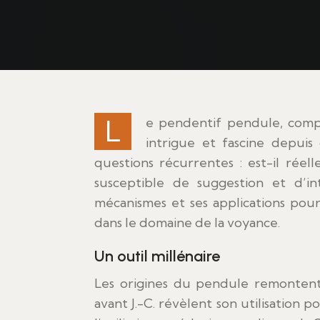
Le pendentif pendule, composé d’un poids suspendu à une chaîne ou un cordon,
intrigue et fascine depuis d
questions récurrentes : est-il rée
susceptible de suggestion et d’int
mécanismes et ses applications po
dans le domaine de la voyance.
Un outil millénaire
Les origines du pendule remontent
avant J.-C. révèlent son utilisation 