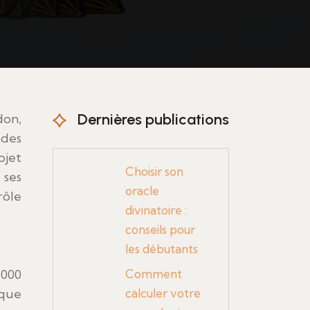
Dernières publications
 des
bjet
Choisir son
 ses
oracle
rôle
divinatoire :
conseils pour
les débutants
3000
Comment
ique
calculer votre