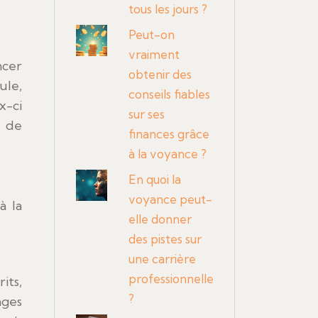
tous les jours ?
Peut-on
vraiment
ncer
obtenir des
ule,
conseils fiables
x-ci
sur ses
s de
finances grâce
à la voyance ?
En quoi la
voyance peut-
à la
elle donner
des pistes sur
une carrière
professionnelle
its,
?
ages