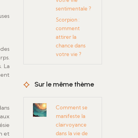
sentimentale ?
uses
Scorpion :
comment
attirer la
chance dans
 des
votre vie ?
rps.
. La
ment
Sur le même thème
dans
Comment se
 aux
manifeste la
ésie
clairvoyance
n et
dans la vie de