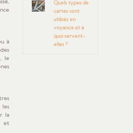
ssé,
Quels types de
ance
cartes sont
utilisés en
voyance et à
quoi servent-
ou à
elles ?
ndes
, le
ones
tres
 les
r la
 et